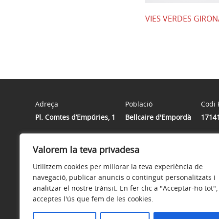
VIES VERDES GIRON
Adreça
Població
Codi 
Pl. Comtes d’Empúries, 1
Bellcaire d'Empordà
1714
Valorem la teva privadesa
Horari
Dilluns de 9h a 14h i de 16h a 19 h | Dimarts TANCAT | 
Utilitzem cookies per millorar la teva experiència de
navegació, publicar anuncis o contingut personalitzats i
analitzar el nostre trànsit. En fer clic a "Acceptar-ho tot",
acceptes l'ús que fem de les cookies.
Avís legal
Política de privacitat
Accessibilitat