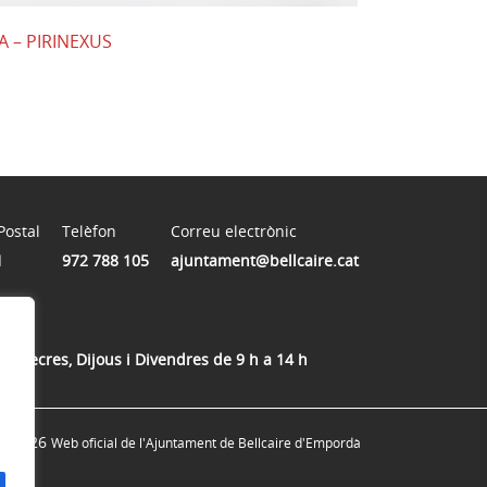
A – PIRINEXUS
Postal
Telèfon
Correu electrònic
1
972 788 105
ajuntament@bellcaire.cat
Dimecres, Dijous i Divendres de 9 h a 14 h
© 2026
Web oficial de l'Ajuntament de Bellcaire d'Empordà