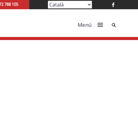
72 788 105
Cerca
Menú