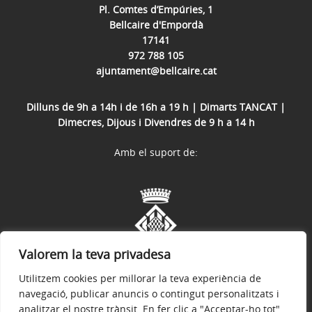
Pl. Comtes d’Empúries, 1
Bellcaire d'Empordà
17141
972 788 105
ajuntament@bellcaire.cat
Dilluns de 9h a 14h i de 16h a 19 h | Dimarts TANCAT |
Dimecres, Dijous i Divendres de 9 h a 14 h
Amb el suport de:
Valorem la teva privadesa
Utilitzem cookies per millorar la teva experiència de
navegació, publicar anuncis o contingut personalitzats i
analitzar el nostre trànsit. En fer clic a "Acceptar-ho tot",