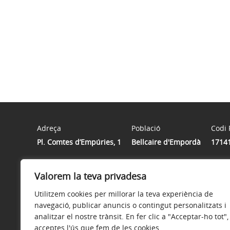
Adreça
Població
Codi 
Pl. Comtes d’Empúries, 1
Bellcaire d'Empordà
1714
Valorem la teva privadesa
Horari
Dilluns de 9h a 14h i de 16h a 19 h | Dimarts TANCAT | 
Utilitzem cookies per millorar la teva experiència de
navegació, publicar anuncis o contingut personalitzats i
analitzar el nostre trànsit. En fer clic a "Acceptar-ho tot",
acceptes l'ús que fem de les cookies.
Avís legal
Política de privacitat
Accessibilitat