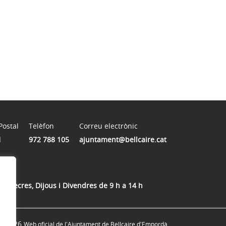
Postal
Telèfon
Correu electrònic
1
972 788 105
ajuntament@bellcaire.cat
Dimecres, Dijous i Divendres de 9 h a 14 h
© 2026
Web oficial de l'Ajuntament de Bellcaire d'Empordà